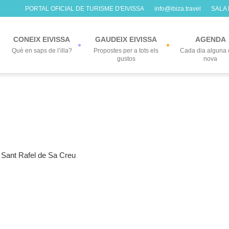
PORTAL OFICIAL DE TURISME D'EIVISSA
info@ibiza.travel
SALA
CONEIX EIVISSA
GAUDEIX EIVISSA
AGENDA
Què en saps de l’illa?
Propostes per a tots els
Cada dia alguna 
gustos
nova
 Sant Rafel de Sa Creu