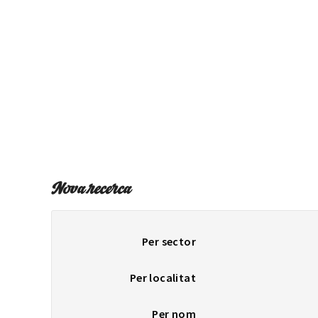
Nova recerca
Per sector
Per localitat
Per nom