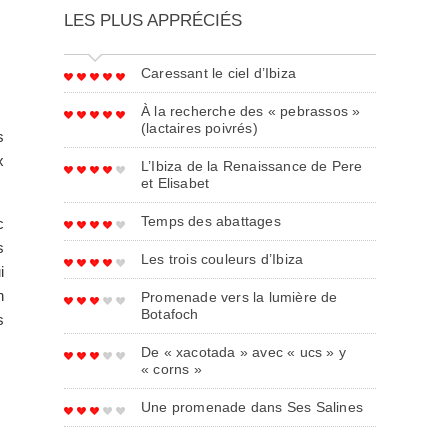
LES PLUS APPRÉCIÉS
Caressant le ciel d’Ibiza
À la recherche des « pebrassos »
(lactaires poivrés)
s
x
L’Ibiza de la Renaissance de Pere
et Elisabet
Temps des abattages
c
s
Les trois couleurs d’Ibiza
i
n
Promenade vers la lumière de
Botafoch
s
De « xacotada » avec « ucs » y
« corns »
Une promenade dans Ses Salines