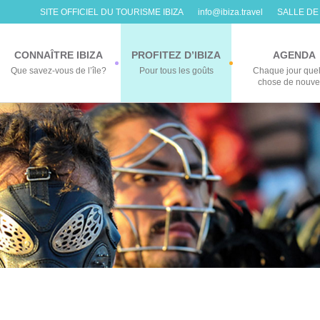
SITE OFFICIEL DU TOURISME IBIZA
info@ibiza.travel
SALLE DE
CONNAÎTRE IBIZA
PROFITEZ D’IBIZA
AGENDA
Que savez-vous de l’île?
Pour tous les goûts
Chaque jour que
chose de nouv