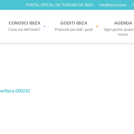
PORTAL OFICIAL DE TURISMO DE IBIZA
info@ibiza.travel
CONOSCI IBIZA
GODITI IBIZA
AGENDA
Cosa sai dell’isola?
Proposte per tutti i gusti
Ogni giorno qualc
nuovo
iew/Ibiza-000242