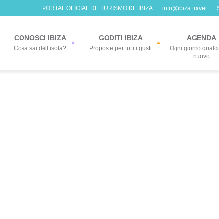
PORTAL OFICIAL DE TURISMO DE IBIZA
info@ibiza.travel
CONOSCI IBIZA
GODITI IBIZA
AGENDA
Cosa sai dell’isola?
Proposte per tutti i gusti
Ogni giorno qualc
nuovo