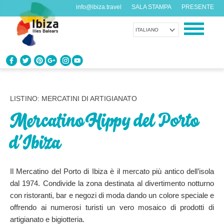
info@ibiza.travel
SALA STAMPA
PRESENTE
ITALIANO
CONOSCI IBIZA
Cosa sai dell’isola?
LISTINO: MERCATINI DI ARTIGIANATO
Mercatino Hippy del Porto
GODITI IBIZA
Proposte per tutti i gusti
d’Ibiza
AGENDA
Ogni giorno qualcosa di nuovo
Il Mercatino del Porto di Ibiza è il mercato più antico dell’isola
dal 1974. Condivide la zona destinata al divertimento notturno
con ristoranti, bar e negozi di moda dando un colore speciale e
ORGANIZZA IL TUO VIAGGIO
offrendo ai numerosi turisti un vero mosaico di prodotti di
Dati pratici
artigianato e bigiotteria.