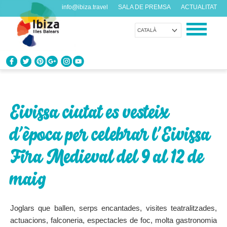
info@ibiza.travel
SALA DE PREMSA
ACTUALITAT
CATALÀ
CONEIX EIVISSA
Què en saps de l’illa?
Eivissa ciutat es vesteix
GAUDEIX EIVISSA
d’època per celebrar l’Eivissa
Propostes per a tots els gustos
Fira Medieval del 9 al 12 de
AGENDA
Cada dia alguna cosa nova
maig
ORGANITZA EL TEU VIATGE
Joglars que ballen, serps encantades, visites teatralitzades,
Dades pràctiques abans de visitar-nos
actuacions, falconeria, espectacles de foc, molta gastronomia