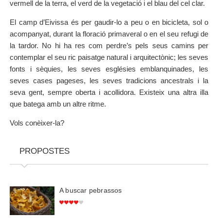
vermell de la terra, el verd de la vegetació i el blau del cel clar.
SOBRE EL MAPA
Arriba sempre a la teva destinació
El camp d’Eivissa és per gaudir-lo a peu o en bicicleta, sol o
acompanyat, durant la floració primaveral o en el seu refugi de
la tardor. No hi ha res com perdre’s pels seus camins per
contemplar el seu ric paisatge natural i arquitectònic; les seves
fonts i sèquies, les seves esglésies emblanquinades, les
seves cases pageses, les seves tradicions ancestrals i la
seva gent, sempre oberta i acollidora. Existeix una altra illa
que batega amb un altre ritme.
Vols conèixer-la?
PROPOSTES
A buscar pebrassos