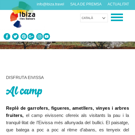
info@ibiza.travel
SALA DE PREMSA
ACTUALITAT
CATALÀ
CONEIX EIVISSA
Què en saps de l’illa?
GAUDEIX EIVISSA
DISFRUTA EIVISSA
Propostes per a tots els gustos
Al camp
AGENDA
Cada dia alguna cosa nova
Replè de garrofers, figueres, ametllers, vinyes i arbres
fruiters,
el camp eivissenc ofereix als visitants la pau i la
ORGANITZA EL TEU VIATGE
tranquil·litat de l’Eivissa més allunyada del bullici. El paisatge,
Dades pràctiques abans de visitar-nos
que batega a poc a poc al ritme d’abans, es tenyeix del