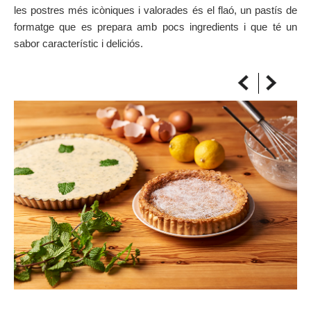
les postres més icòniques i valorades és el flaó, un pastís de
SOBRE EL MAPA
formatge que es prepara amb pocs ingredients i que té un
Arriba sempre a la teva destinació
sabor característic i deliciós.