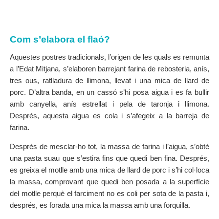
Com s’elabora el flaó?
Aquestes postres tradicionals, l’origen de les quals es remunta
a l’Edat Mitjana, s’elaboren barrejant farina de rebosteria, anís,
tres ous, ratlladura de llimona, llevat i una mica de llard de
porc. D’altra banda, en un cassó s’hi posa aigua i es fa bullir
amb canyella, anís estrellat i pela de taronja i llimona.
Després, aquesta aigua es cola i s’afegeix a la barreja de
farina.
Després de mesclar-ho tot, la massa de farina i l’aigua, s’obté
una pasta suau que s’estira fins que quedi ben fina. Després,
es greixa el motlle amb una mica de llard de porc i s’hi col·loca
la massa, comprovant que quedi ben posada a la superfície
del motlle perquè el farciment no es coli per sota de la pasta i,
després, es forada una mica la massa amb una forquilla.