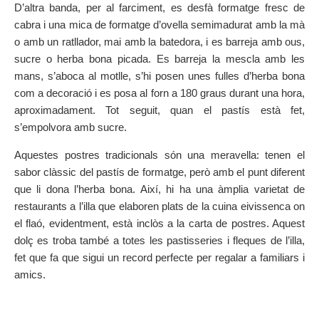
D’altra banda, per al farciment, es desfà formatge fresc de
cabra i una mica de formatge d’ovella semimadurat amb la mà
o amb un ratllador, mai amb la batedora, i es barreja amb ous,
sucre o herba bona picada. Es barreja la mescla amb les
mans, s’aboca al motlle, s’hi posen unes fulles d’herba bona
com a decoració i es posa al forn a 180 graus durant una hora,
aproximadament. Tot seguit, quan el pastís està fet,
s’empolvora amb sucre.
Aquestes postres tradicionals són una meravella: tenen el
sabor clàssic del pastís de formatge, però amb el punt diferent
que li dona l’herba bona. Així, hi ha una àmplia varietat de
restaurants a l’illa que elaboren plats de la cuina eivissenca on
el flaó, evidentment, està inclòs a la carta de postres. Aquest
dolç es troba també a totes les pastisseries i fleques de l’illa,
fet que fa que sigui un record perfecte per regalar a familiars i
amics.