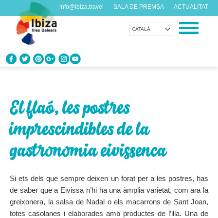
info@ibiza.travel
SALA DE PREMSA
ACTUALITAT
CATALÀ
CONEIX EIVISSA
Què en saps de l’illa?
El flaó, les postres
GAUDEIX EIVISSA
imprescindibles de la
Propostes per a tots els gustos
gastronomia eivissenca
AGENDA
Cada dia alguna cosa nova
Si ets dels que sempre deixen un forat per a les postres, has
de saber que a Eivissa n’hi ha una àmplia varietat, com ara la
ORGANITZA EL TEU VIATGE
greixonera, la salsa de Nadal o els macarrons de Sant Joan,
Dades pràctiques abans de visitar-nos
totes casolanes i elaborades amb productes de l’illa. Una de