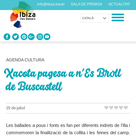
info@ibiza.travel
SALA DE PREMSA
ACTUALITAT
CATALÀ
CONEIX EIVISSA
Què en saps de l’illa?
AGENDA CULTURA
Xacota pagesa a n’Es Broll
GAUDEIX EIVISSA
Propostes per a tots els gustos
de Buscastell
AGENDA
Cada dia alguna cosa nova
29 de juliol
ORGANITZA EL TEU VIATGE
Les ballades a pous i fonts es fan per diferents indrets de l’illa i
Dades pràctiques abans de visitar-nos
commemoren la finalització de la collita i les feines del camp.