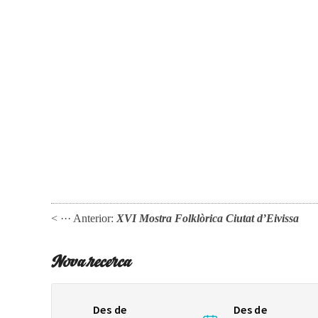
< ··· Anterior:
XVI Mostra Folklòrica Ciutat d’Eivissa
Nova recerca
Des de
Des de