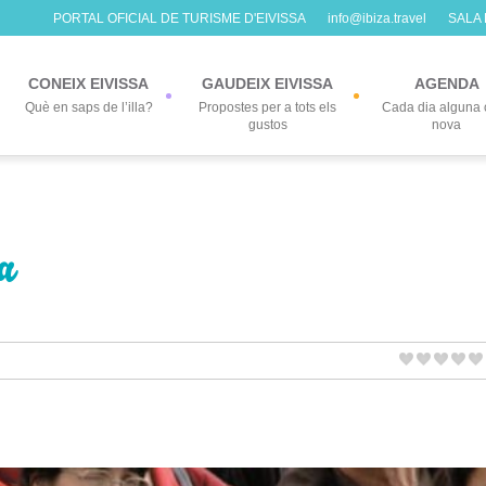
PORTAL OFICIAL DE TURISME D'EIVISSA
info@ibiza.travel
SALA
CONEIX EIVISSA
GAUDEIX EIVISSA
AGENDA
Què en saps de l’illa?
Propostes per a tots els
Cada dia alguna 
gustos
nova
ra