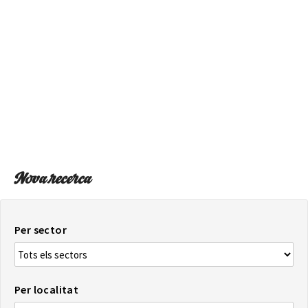
SOBRE EL MAPA
Arriba sempre a la teva destinació
Nova recerca
Per sector
Per localitat