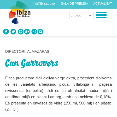
info@ibiza.travel
SALA DE PREMSA
ACTUALITAT
CATALÀ
CONEIX EIVISSA
Què en saps de l’illa?
DIRECTORI: ALMAZARAS
Can Garrovers
GAUDEIX EIVISSA
Propostes per a tots els gustos
Finca productora d’oli d’oliva verge extra, procedent d’oliveres
AGENDA
de les varietats arbequina, picual, villalonga i pagesa
Cada dia alguna cosa nova
eivissenca (empeltre). L’oli és un oli afruitat madur mitjà i
equilibrat mitjà en picant i amarg, amb una acidesa de 0,18%.
ORGANITZA EL TEU VIATGE
Es presenta en envasos de vidre (250 ml, 500 ml) i en plàstic
Dades pràctiques abans de visitar-nos
(2 l i 5 l).