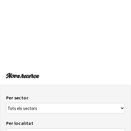
SOBRE EL MAPA
Arriba sempre a la teva destinació
Nova recerca
Per sector
Per localitat