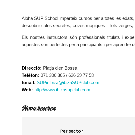
Aloha SUP School imparteix cursos per a totes les edats, n
descobrir cales secretes, coves màgiques i illots verges, in
Els nostres instructors són professionals titulats i e
aquestes són perfectes per a principiants i per aprendre d
Direcció:
Platja d'en Bossa
Telèfon:
971 306 305 / 626 29 77 58
Email:
SUPinibiza@ibizaSUPclub.com
Web:
http://www.ibizasupclub.com
Nova recerca
Per sector