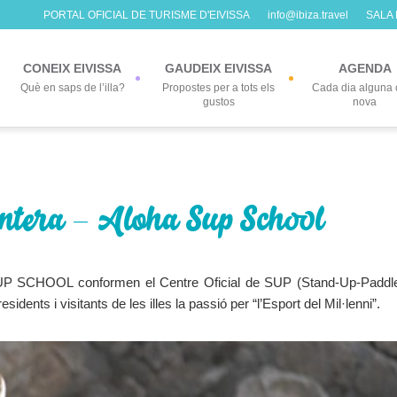
PORTAL OFICIAL DE TURISME D'EIVISSA
info@ibiza.travel
SALA
CONEIX EIVISSA
GAUDEIX EIVISSA
AGENDA
Què en saps de l’illa?
Propostes per a tots els
Cada dia alguna 
gustos
nova
entera – Aloha Sup School
CHOOL conformen el Centre Oficial de SUP (Stand-Up-Paddl
sidents i visitants de les illes la passió per “l’Esport del Mil·lenni”.