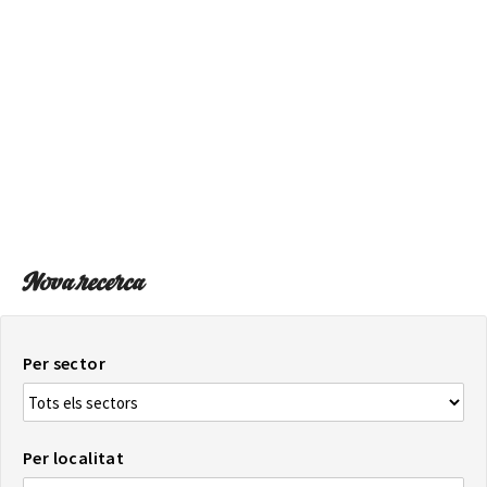
SOBRE EL MAPA
Arriba sempre a la teva destinació
Nova recerca
Per sector
Per localitat