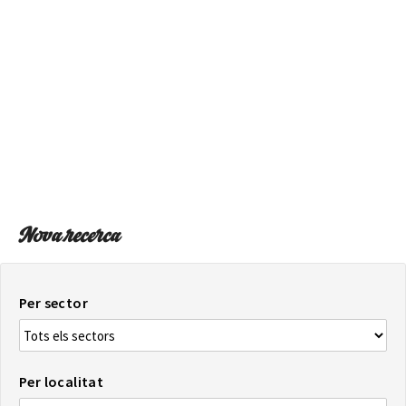
SOBRE EL MAPA
Arriba sempre a la teva destinació
Nova recerca
Per sector
Per localitat