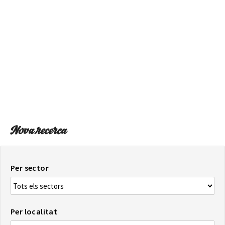
SOBRE EL MAPA
Arriba sempre a la teva destinació
Nova recerca
Per sector
Per localitat