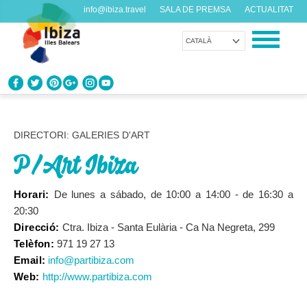
info@ibiza.travel
SALA DE PREMSA
ACTUALITAT
CATALÀ
CONEIX EIVISSA
Què en saps de l’illa?
DIRECTORI: GALERIES D'ART
P/Art Ibiza
GAUDEIX EIVISSA
Propostes per a tots els gustos
Horari:
De lunes a sábado, de 10:00 a 14:00 - de 16:30 a
20:30
AGENDA
Direcció:
Ctra. Ibiza - Santa Eulària - Ca Na Negreta, 299
Cada dia alguna cosa nova
Telèfon:
971 19 27 13
Email:
info@partibiza.com
ORGANITZA EL TEU VIATGE
Web:
http://www.partibiza.com
Dades pràctiques abans de visitar-nos