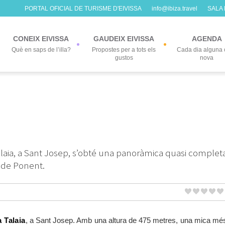
PORTAL OFICIAL DE TURISME D'EIVISSA
info@ibiza.travel
SALA
CONEIX EIVISSA
GAUDEIX EIVISSA
AGENDA
Què en saps de l’illa?
Propostes per a tots els
Cada dia alguna 
gustos
nova
Talaia, a Sant Josep, s’obté una panoràmica quasi complet
ts de Ponent.
a Talaia
, a Sant Josep. Amb una altura de 475 metres, una mica mé