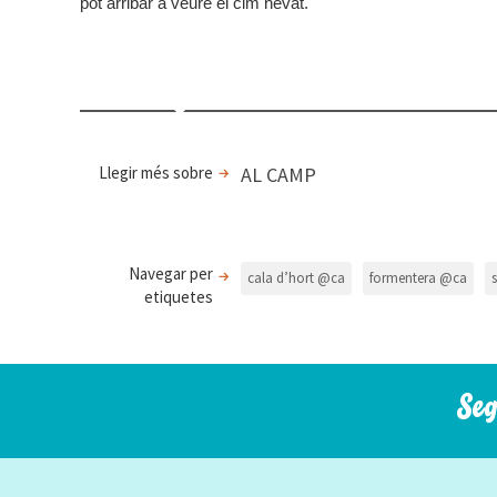
pot arribar a veure el cim nevat.
Llegir més sobre
AL CAMP
Navegar per
cala d’hort @ca
formentera @ca
etiquetes
Seg