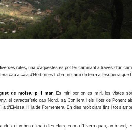
 diverses rutes, una d’aquestes es pot fer caminant a través d’un cam
tera cap a cala d’Hort on es troba un camí de terra a l’esquerra que h
 gust de molsa, pi i mar.
Es miri per on es miri, les vistes só
y, el característic cap Nonó, sa Conillera i els illots de Ponent al
la d’Eivissa i l’illa de Formentera. En dies molt clars fins i tot s’arrib
gaudeix d’un bon clima i dies clars, com a l’hivern quan, amb sort, e