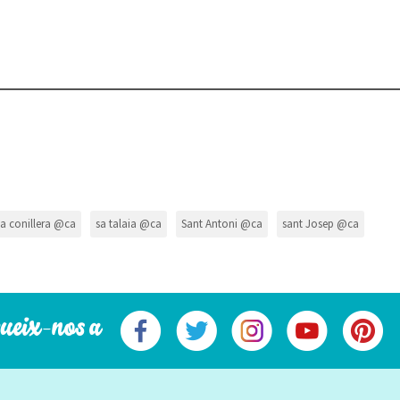
sa conillera @ca
sa talaia @ca
Sant Antoni @ca
sant Josep @ca
ueix-nos a