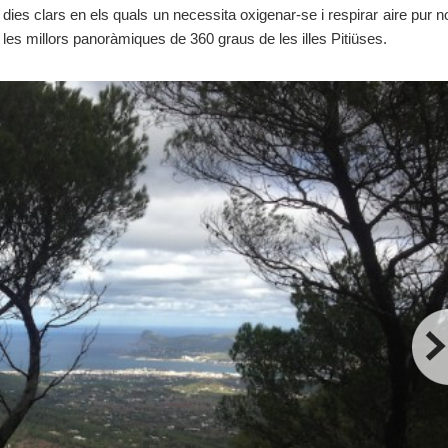
 dies clars en els quals un necessita oxigenar-se i respirar aire pur n
de les millors panoràmiques de 360 graus de les illes Pitiüses.