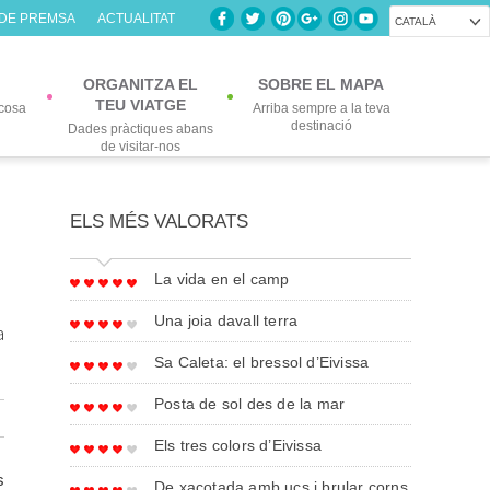
 DE PREMSA
ACTUALITAT
CATALÀ
ORGANITZA EL
SOBRE EL MAPA
TEU VIATGE
cosa
Arriba sempre a la teva
destinació
Dades pràctiques abans
de visitar-nos
ELS MÉS VALORATS
La vida en el camp
Una joia davall terra
a
Sa Caleta: el bressol d’Eivissa
Posta de sol des de la mar
Els tres colors d’Eivissa
s
De xacotada amb ucs i brular corns