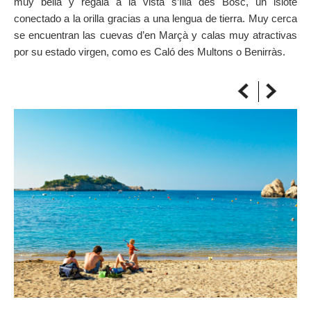
muy bella y regala a la vista s’Illa des Bosc, un islote
SOBRE EL MAPA
conectado a la orilla gracias a una lengua de tierra. Muy cerca
Arriba sempre a la teva destinació
se encuentran las cuevas d’en Marçà y calas muy atractivas
por su estado virgen, como es Caló des Multons o Benirràs.