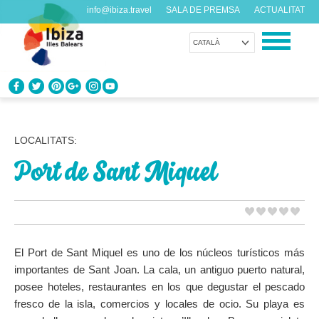
info@ibiza.travel
SALA DE PREMSA
ACTUALITAT
CATALÀ
CONEIX EIVISSA
Què en saps de l’illa?
LOCALITATS:
Port de Sant Miquel
GAUDEIX EIVISSA
Propostes per a tots els gustos
AGENDA
Cada dia alguna cosa nova
El Port de Sant Miquel es uno de los núcleos turísticos más
importantes de Sant Joan. La cala, un antiguo puerto natural,
ORGANITZA EL TEU VIATGE
posee hoteles, restaurantes en los que degustar el pescado
Dades pràctiques abans de visitar-nos
fresco de la isla, comercios y locales de ocio. Su playa es