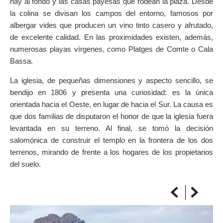
hay al fondo y las casas payesas que rodean la plaza. Desde
SOBRE EL MAPA
la colina se divisan los campos del entorno, famosos por
Arriba sempre a la teva destinació
albergar vides que producen un vino tinto casero y afrutado,
de excelente calidad. En las proximidades existen, además,
numerosas playas vírgenes, como Platges de Comte o Cala
Bassa.
La iglesia, de pequeñas dimensiones y aspecto sencillo, se
bendijo en 1806 y presenta una curiosidad: es la única
orientada hacia el Oeste, en lugar de hacia el Sur. La causa es
que dos familias de disputaron el honor de que la iglesia fuera
levantada en su terreno. Al final, se tomó la decisión
salomónica de construir el templo en la frontera de los dos
terrenos, mirando de frente a los hogares de los propietarios
del suelo.