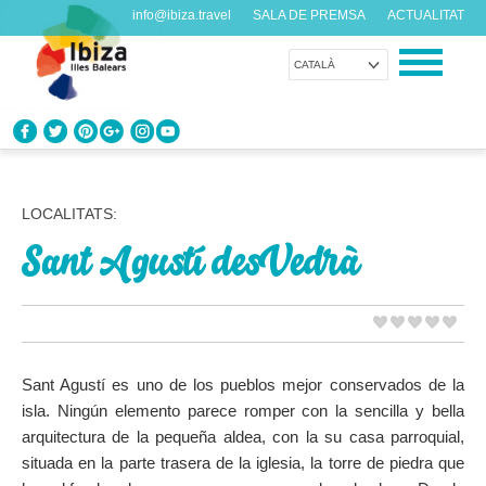
info@ibiza.travel
SALA DE PREMSA
ACTUALITAT
CATALÀ
CONEIX EIVISSA
Què en saps de l’illa?
LOCALITATS:
Sant Agustí des Vedrà
GAUDEIX EIVISSA
Propostes per a tots els gustos
AGENDA
Cada dia alguna cosa nova
Sant Agustí es uno de los pueblos mejor conservados de la
isla. Ningún elemento parece romper con la sencilla y bella
ORGANITZA EL TEU VIATGE
arquitectura de la pequeña aldea, con la su casa parroquial,
Dades pràctiques abans de visitar-nos
situada en la parte trasera de la iglesia, la torre de piedra que