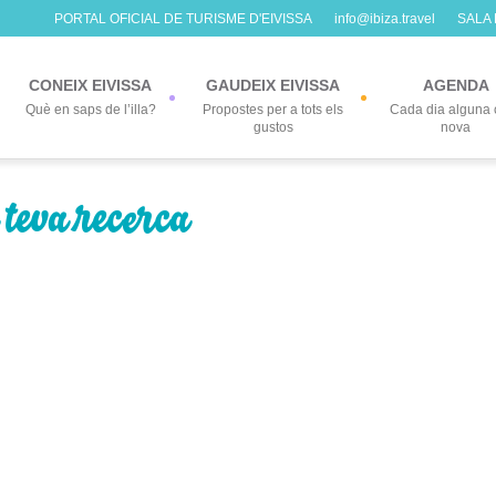
PORTAL OFICIAL DE TURISME D'EIVISSA
info@ibiza.travel
SALA
CONEIX EIVISSA
GAUDEIX EIVISSA
AGENDA
Què en saps de l’illa?
Propostes per a tots els
Cada dia alguna 
gustos
nova
 teva recerca