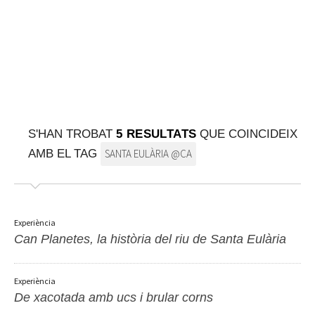
SOBRE EL MAPA
Arriba sempre a la teva destinació
S'HAN TROBAT
5 RESULTATS
QUE COINCIDEIX
AMB EL TAG
SANTA EULÀRIA @CA
Experiència
Can Planetes, la història del riu de Santa Eulària
Experiència
De xacotada amb ucs i brular corns