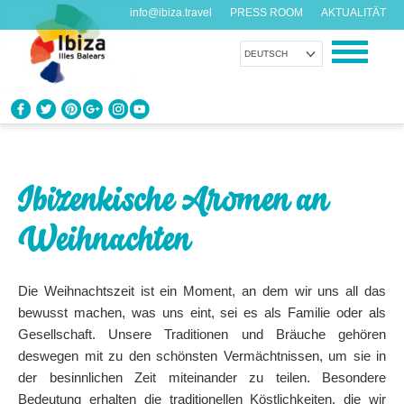
info@ibiza.travel
PRESS ROOM
AKTUALITÄT
DEUTSCH
ENTDECKEN SIE IBIZA
Was weißt du über die Insel?
Ibizenkische Aromen an
GENIESSEN SIE IBIZA
Weihnachten
Vorschläge für jeden Geschmack
AGENDA
Die Weihnachtszeit ist ein Moment, an dem wir uns all das
Jeden Tag etwas Neues
bewusst machen, was uns eint, sei es als Familie oder als
Gesellschaft. Unsere Traditionen und Bräuche gehören
ORGANISIEREN SIE IHRE REISE
deswegen mit zu den schönsten Vermächtnissen, um sie in
Praktische Daten
der besinnlichen Zeit miteinander zu teilen. Besondere
Bedeutung erhalten die traditionellen Köstlichkeiten, die wir