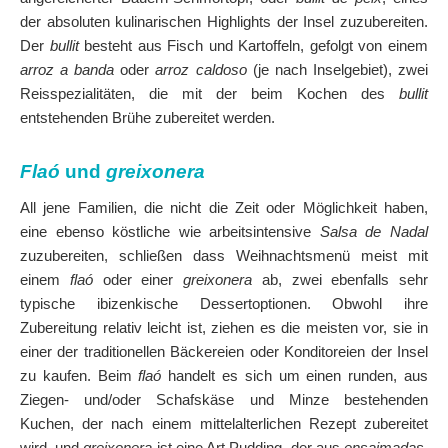
der absoluten kulinarischen Highlights der Insel zuzubereiten.
Der
bullit
besteht aus Fisch und Kartoffeln, gefolgt von einem
arroz a banda
oder
arroz caldoso
(je nach Inselgebiet), zwei
Reisspezialitäten, die mit der beim Kochen des
bullit
entstehenden Brühe zubereitet werden.
Flaó
und
greixonera
All jene Familien, die nicht die Zeit oder Möglichkeit haben,
eine ebenso köstliche wie arbeitsintensive
Salsa de Nadal
zuzubereiten, schließen dass Weihnachtsmenü meist mit
einem
flaó
oder einer
greixonera
ab, zwei ebenfalls sehr
typische ibizenkische Dessertoptionen. Obwohl ihre
Zubereitung relativ leicht ist, ziehen es die meisten vor, sie in
einer der traditionellen Bäckereien oder Konditoreien der Insel
zu kaufen. Beim
flaó
handelt es sich um einen runden, aus
Ziegen- und/oder Schafskäse und Minze bestehenden
Kuchen, der nach einem mittelalterlichen Rezept zubereitet
wird, und
greixonera
ist eine Art Pudding, der aus
ensaimadas
,