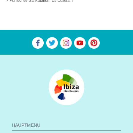
Punisches Sanktuarium Es Culleram
HAUPTMENÜ