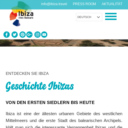
info@ibiza.travel
PRESS ROOM
AKTUALITÄT
DEUTSCH
ENTDECKEN SIE IBIZA
Was weißt du über die Insel?
GENIESSEN SIE IBIZA
ENTDECKEN SIE IBIZA
Vorschläge für jeden Geschmack
Geschichte Ibizas
AGENDA
Jeden Tag etwas Neues
VON DEN ERSTEN SIEDLERN BIS HEUTE
ORGANISIEREN SIE IHRE REISE
Ibiza ist eine der ältesten urbanen Gebiete des westlichen
Praktische Daten
Mittelmeers und die erste Stadt des balearischen Archipels.
Hält man sich die interessante Vergangenheit Ibizas und die