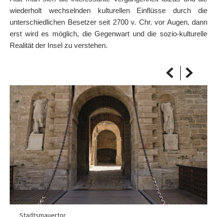
AUF DIE KARTE
wiederholt wechselnden kulturellen Einflüsse durch die
Kommen Sie immer an Ihrem Ziel an
unterschiedlichen Besetzer seit 2700 v. Chr. vor Augen, dann
erst wird es möglich, die Gegenwart und die sozio-kulturelle
Realität der Insel zu verstehen.
Stadtsmauertor