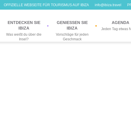
OFFIZIELLE WEBSEITE FÜR TOURISMUS AUF IBIZA
info@ibiza.travel
P
ENTDECKEN SIE
GENIESSEN SIE
AGENDA
IBIZA
IBIZA
Jeden Tag etwas 
Was weißt du über die
Vorschläge für jeden
Insel?
Geschmack