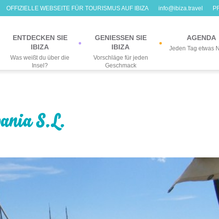
OFFIZIELLE WEBSEITE FÜR TOURISMUS AUF IBIZA
info@ibiza.travel
P
ENTDECKEN SIE
GENIESSEN SIE
AGENDA
IBIZA
IBIZA
Jeden Tag etwas 
Was weißt du über die
Vorschläge für jeden
Insel?
Geschmack
ania S.L.