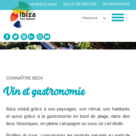
info@ibiza.travel
SALLE DE PRESSE
INFORMATIONS
FRANÇAIS
CONNAÎTRE IBIZA
Que savez-vous de l’île?
PROFITEZ D’IBIZA
CONNAÎTRE IBIZA
Pour tous les goûts
Vin et gastronomie
AGENDA
Chaque jour quelque chose de nouveau
Ibiza séduit grâce à ses paysages, son climat, ses habitants
et aussi grâce à la gastronomie en bord de plage, dans des
ORGANISER VOTRE VOYAGE
lieux historiques, en pleine campagne ou sous un ciel étoilé.
Avant de nous rendre visite
Profitez du luxe : consommez les produits naturels au point de