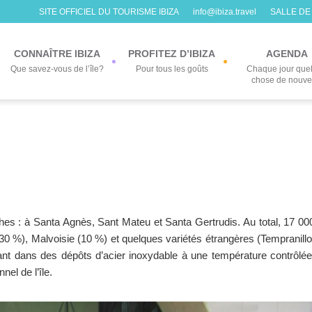
SITE OFFICIEL DU TOURISME IBIZA
info@ibiza.travel
SALLE DE
CONNAÎTRE IBIZA
PROFITEZ D’IBIZA
AGENDA
Que savez-vous de l’île?
Pour tous les goûts
Chaque jour que
chose de nouv
es : à Santa Agnès, Sant Mateu et Santa Gertrudis. Au total, 17 00
30 %), Malvoisie (10 %) et quelques variétés étrangères (Tempranillo
ant dans des dépôts d’acier inoxydable à une température contrôlée
nel de l’île.