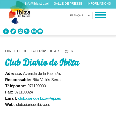
info@ibiza.travel
SALLE DE PRESSE
INFORMATIONS
FRANÇAIS
CONNAÎTRE IBIZA
Que savez-vous de l’île?
DIRECTOIRE: GALERÍAS DE ARTE @FR
Club Diario de Ibiza
PROFITEZ D’IBIZA
Pour tous les goûts
Adresse:
Avenida de la Paz s/n.
Responsable:
Rita Vallès Serra
AGENDA
Téléphone:
971190000
Chaque jour quelque chose de nouveau
Fax:
971190324
Email:
club.diariodeibiza@epi.es
ORGANISER VOTRE VOYAGE
Web:
club.diariodeibiza.es
Avant de nous rendre visite