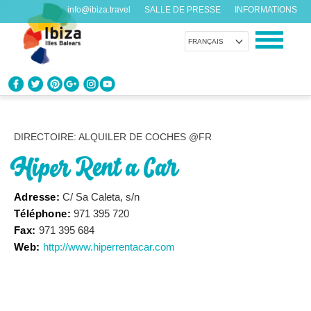
info@ibiza.travel
SALLE DE PRESSE
INFORMATIONS
FRANÇAIS
CONNAÎTRE IBIZA
Que savez-vous de l’île?
DIRECTOIRE: ALQUILER DE COCHES @FR
Hiper Rent a Car
PROFITEZ D’IBIZA
Pour tous les goûts
Adresse:
C/ Sa Caleta, s/n
Téléphone:
971 395 720
AGENDA
Fax:
971 395 684
Chaque jour quelque chose de nouveau
Web:
http://www.hiperrentacar.com
ORGANISER VOTRE VOYAGE
Avant de nous rendre visite