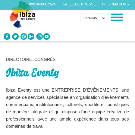
info@ibiza.travel
SALLE DE PRESSE
INFORMATIONS
FRANÇAIS
CONNAÎTRE IBIZA
Que savez-vous de l’île?
DIRECTOIRE: CONGRÈS
Ibiza Eventy
PROFITEZ D’IBIZA
Pour tous les goûts
Ibiza Eventy est une ENTREPRISE D’ÉVÈNEMENTS, une
AGENDA
agence de services spécialisée en organisation d’évènements
Chaque jour quelque chose de nouveau
commerciaux, institutionnels, culturels, sportifs et touristiques
de manière intégrale et qui dispose d’une équipe créative de
ORGANISER VOTRE VOYAGE
professionnels avec une ample expérience dans tous ses
Avant de nous rendre visite
domaines de travail :