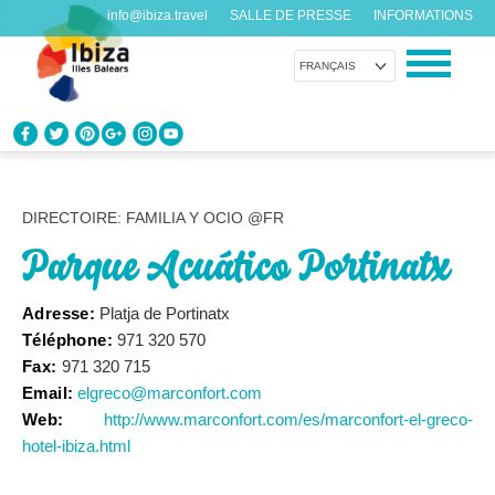
info@ibiza.travel
SALLE DE PRESSE
INFORMATIONS
FRANÇAIS
CONNAÎTRE IBIZA
Que savez-vous de l’île?
DIRECTOIRE: FAMILIA Y OCIO @FR
Parque Acuático Portinatx
PROFITEZ D’IBIZA
Pour tous les goûts
Adresse:
Platja de Portinatx
Téléphone:
971 320 570
AGENDA
Fax:
971 320 715
Chaque jour quelque chose de nouveau
Email:
elgreco@marconfort.com
Web:
http://www.marconfort.com/es/marconfort-el-greco-
ORGANISER VOTRE VOYAGE
hotel-ibiza.html
Avant de nous rendre visite