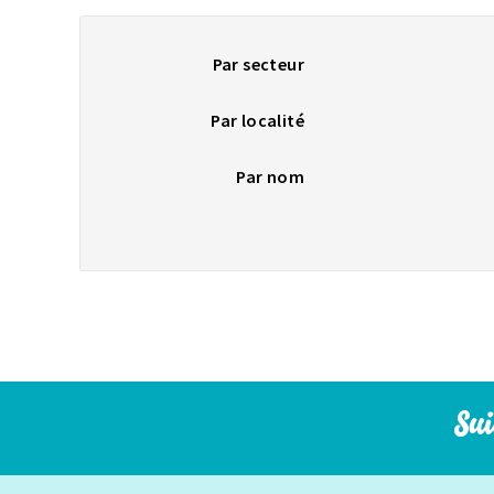
Par secteur
Par localité
Par nom
Sui