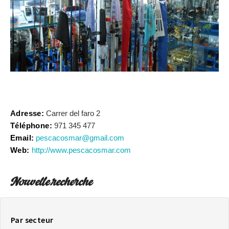
SUR LA CARTE
Arrivez toujours à destination
Adresse:
Carrer del faro 2
Téléphone:
971 345 477
Email:
pescacosmar@gmail.com
Web:
http://www.pescacosmar.com
Nouvelle recherche
Par secteur