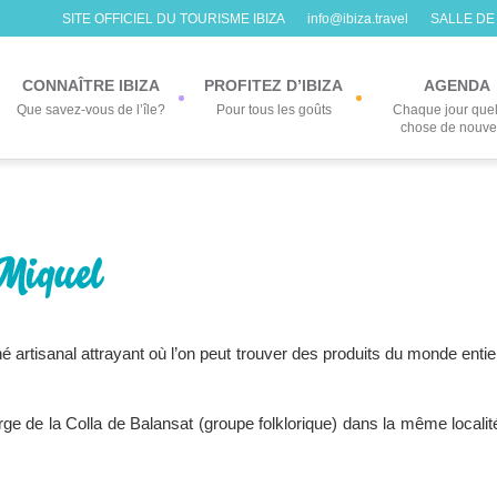
SITE OFFICIEL DU TOURISME IBIZA
info@ibiza.travel
SALLE DE
CONNAÎTRE IBIZA
PROFITEZ D’IBIZA
AGENDA
Que savez-vous de l’île?
Pour tous les goûts
Chaque jour que
chose de nouv
 Miquel
 artisanal attrayant où l’on peut trouver des produits du monde entie
e de la Colla de Balansat (groupe folklorique) dans la même localit