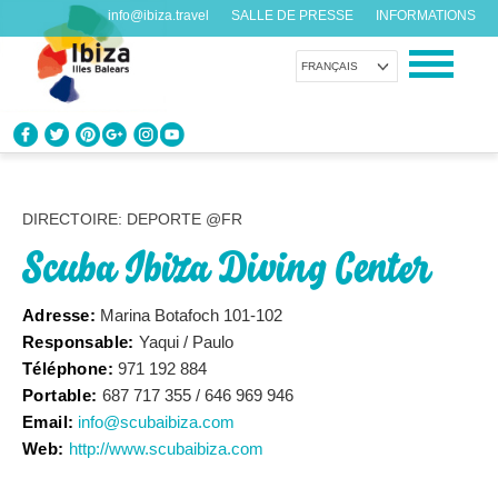
info@ibiza.travel
SALLE DE PRESSE
INFORMATIONS
FRANÇAIS
CONNAÎTRE IBIZA
Que savez-vous de l’île?
DIRECTOIRE: DEPORTE @FR
Scuba Ibiza Diving Center
PROFITEZ D’IBIZA
Pour tous les goûts
Adresse:
Marina Botafoch 101-102
Responsable:
Yaqui / Paulo
AGENDA
Téléphone:
971 192 884
Chaque jour quelque chose de nouveau
Portable:
687 717 355 / 646 969 946
Email:
info@scubaibiza.com
ORGANISER VOTRE VOYAGE
Web:
http://www.scubaibiza.com
Avant de nous rendre visite