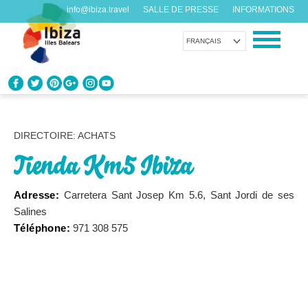
info@ibiza.travel
SALLE DE PRESSE
INFORMATIONS
FRANÇAIS
CONNAÎTRE IBIZA
Que savez-vous de l’île?
DIRECTOIRE: ACHATS
Tienda Km5 Ibiza
PROFITEZ D’IBIZA
Pour tous les goûts
Adresse:
Carretera Sant Josep Km 5.6, Sant Jordi de ses
Salines
AGENDA
Téléphone:
971 308 575
Chaque jour quelque chose de nouveau
ORGANISER VOTRE VOYAGE
Avant de nous rendre visite