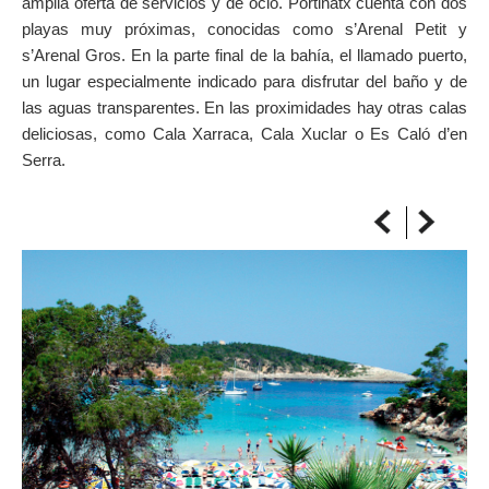
amplia oferta de servicios y de ocio. Portinatx cuenta con dos
SUR LA CARTE
playas muy próximas, conocidas como s’Arenal Petit y
Arrivez toujours à destination
s’Arenal Gros. En la parte final de la bahía, el llamado puerto,
un lugar especialmente indicado para disfrutar del baño y de
las aguas transparentes. En las proximidades hay otras calas
deliciosas, como Cala Xarraca, Cala Xuclar o Es Caló d’en
Serra.