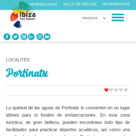
info@ibiza.travel
SALLE DE PRESSE
INFORMATIONS
FRANÇAIS
CONNAÎTRE IBIZA
Que savez-vous de l’île?
LOCALITÉS:
Portinatx
PROFITEZ D’IBIZA
Pour tous les goûts
AGENDA
Chaque jour quelque chose de nouveau
La quietud de las aguas de Portinatx lo convierten en un lugar
idóneo para el fondeo de embarcaciones. En esta zona
ORGANISER VOTRE VOYAGE
turística, de gran belleza, pueden encontrase todo tipo de
Avant de nous rendre visite
facilidades para practicar deportes acuáticos, así como una