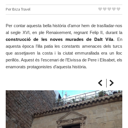
SOBRE EL MAPA
Per
Ibiza Travel
Arriba sempre a la teva destinació
Per contar aquesta bella història d’amor hem de traslladar-nos
al segle XVI, en ple Renaixement, regnant Felip II, durant la
construcció de les noves murades de Dalt Vila
. En
aquesta època l’illa patia les constants amenaces dels turcs
que assetjaven la costa i la ciutat emmurallada era un lloc
perillós. Aquest és l’escenari de l’Eivissa de Pere i Elisabet, els
enamorats protagonistes d’aquesta història.