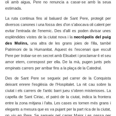
oli amb aigua, Pere no renuncia a casar-se amb la seua
estimada.
La ruta continua fins al baluard de Sant Pere, protegit per
diversos canones i una fossa des d’on s’abocava oli calent per
evitar l’entrada de l’enemic. Des d’allí es poden divisar unes
esplèndides vistes de la ciutat nova i la
necròpolis del puig
des Molins,
una altra de les grans joies de l’illa, també
Patrimoni de la Humanitat. Aquest és l’escenari que escull
Pere per trobar-se en secret amb Elisabet i proclamar-li el seu
amor etern, correspost per ella. De la mà, pugen junts pels
empinats carrers per arribar fins a la plaça de la Catedral.
Des de Sant Pere se segueix pel carrer de la Conquista
deixant enrere l’església de l’Hospitalet. La nit cau sobre la
ciutat i els carrers de l’antic barri jueu s’obren misterioses. La
capella de Sant Ciriac, el patró de la ciutat, indica la frontera
entre la zona mitjana i l’alta. Les cases es tornen més grans i
elegants a mesura que es va pujant per la part rica de la ciutat,
on viu en Pere. Se segueix pel carrer Major i es passa per