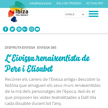
info@ibiza.travel
SALA DE PREMSA
ACTUALITAT
CATALÀ
CONEIX EIVISSA
Què en saps de l’illa?
DISFRUTA EIVISSA
EIVISSA 365
:
L’Eivissa renaixentista de
GAUDEIX EIVISSA
Propostes per a tots els gustos
Pere i Elisabet
AGENDA
Recórrer els carrers de l’Eivissa antiga i descobrir la
Cada dia alguna cosa nova
història que amaguen els seus murs renaixentistes
de la mà dels personatges de l’època. Això és el
ORGANITZA EL TEU VIATGE
que proposen les visites teatralitzades a Dalt Vila
Dades pràctiques abans de visitar-nos
cada dissabte durant tot l’any.