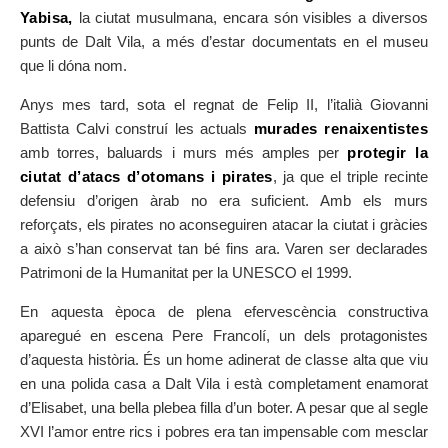
Yabisa,
la ciutat musulmana, encara són visibles a diversos
punts de Dalt Vila, a més d’estar documentats en el museu
que li dóna nom.
Anys mes tard, sota el regnat de Felip II, l’italià Giovanni
Battista Calvi construí les actuals
murades renaixentistes
amb torres, baluards i murs més amples per
protegir la
ciutat d’atacs d’otomans i pirates
, ja que el triple recinte
defensiu d’origen àrab no era suficient. Amb els murs
reforçats, els pirates no aconseguiren atacar la ciutat i gràcies
a això s’han conservat tan bé fins ara. Varen ser declarades
Patrimoni de la Humanitat per la UNESCO el 1999.
En aquesta època de plena efervescència constructiva
aparegué en escena Pere Francolí, un dels protagonistes
d’aquesta història. És un home adinerat de classe alta que viu
en una polida casa a Dalt Vila i està completament enamorat
d’Elisabet, una bella plebea filla d’un boter. A pesar que al segle
XVI l’amor entre rics i pobres era tan impensable com mesclar