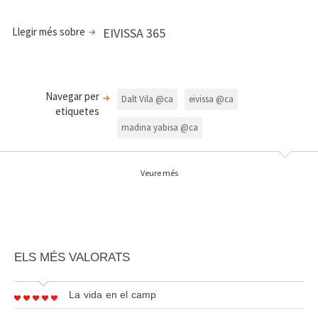
Llegir més sobre
EIVISSA 365
Navegar per
Dalt Vila @ca
eivissa @ca
etiquetes
madina yabisa @ca
murallas renacentistas @ca
museo puget @ca
Veure més
necrópolis Puig des molins @ca
UNESCO @ca
ELS MÉS VALORATS
La vida en el camp