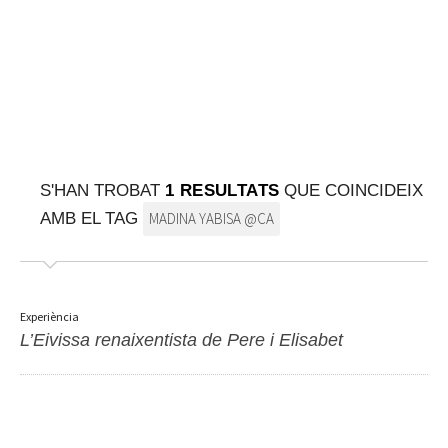
SOBRE EL MAPA
Arriba sempre a la teva destinació
S'HAN TROBAT
1 RESULTATS
QUE COINCIDEIX
AMB EL TAG
MADINA YABISA @CA
Experiència
L’Eivissa renaixentista de Pere i Elisabet