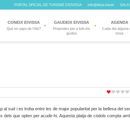
PORTAL OFICIAL DE TURISME D'EIVISSA
info@ibiza.travel
SALA
CONEIX EIVISSA
GAUDEIX EIVISSA
AGENDA
Què en saps de l’illa?
Propostes per a tots els
Cada dia alguna 
gustos
nova
al sud i es troba entre les de major popularitat per la bellesa del se
ies dels que opten per acudir-hi. Aquesta platja de còdols compta am