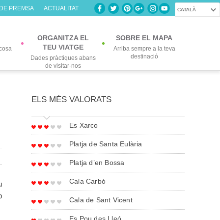
 DE PREMSA
ACTUALITAT
CATALÀ
ORGANITZA EL
SOBRE EL MAPA
TEU VIATGE
cosa
Arriba sempre a la teva
destinació
Dades pràctiques abans
de visitar-nos
ELS MÉS VALORATS
Es Xarco
Platja de Santa Eulària
Platja d’en Bossa
Cala Carbó
u
b
Cala de Sant Vicent
Es Pou des Lleó