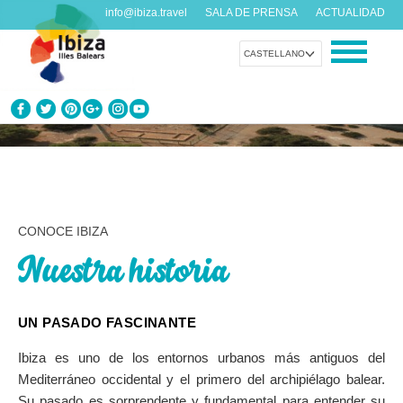
info@ibiza.travel
SALA DE PRENSA
ACTUALIDAD
CASTELLANO
CONOCE IBIZA
¿Qué sabes de la isla?
DISFRUTA IBIZA
CONOCE IBIZA
Propuestas para todos los gustos
Nuestra historia
AGENDA
Cada día algo nuevo
UN PASADO FASCINANTE
ORGANIZA TU VIAJE
Ibiza es uno de los entornos urbanos más antiguos del
Datos prácticos antes de visitarnos
Mediterráneo occidental y el primero del archipiélago balear.
Su pasado es sorprendente y fundamental para entender su