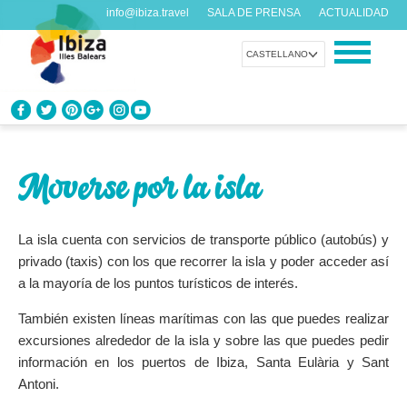
info@ibiza.travel
SALA DE PRENSA
ACTUALIDAD
CASTELLANO
CONOCE IBIZA
¿Qué sabes de la isla?
Moverse por la isla
DISFRUTA IBIZA
Propuestas para todos los gustos
La isla cuenta con servicios de transporte público (autobús) y
privado (taxis) con los que recorrer la isla y poder acceder así
a la mayoría de los puntos turísticos de interés.
AGENDA
Cada día algo nuevo
También existen líneas marítimas con las que puedes realizar
excursiones alrededor de la isla y sobre las que puedes pedir
ORGANIZA TU VIAJE
información en los puertos de Ibiza, Santa Eulària y Sant
Datos prácticos antes de visitarnos
Antoni.