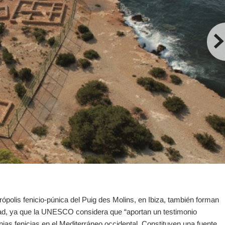
rópolis fenicio-púnica del Puig des Molins, en Ibiza, también forman
dad, ya que la UNESCO considera que “aportan un testimonio
onias fenicias en el Mediterráneo occidental. Constituyen una fuente