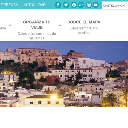
DE PRENSA
ACTUALIDAD
CASTELLANO
ORGANIZA TU
SOBRE EL MAPA
VIAJE
uevo
Llega siempre a tu
destino
Datos prácticos antes de
visitarnos