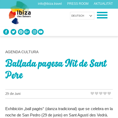
info@ibiza.travel
PRESS ROOM
AKTUALITÄT
DEUTSCH
ENTDECKEN SIE IBIZA
Was weißt du über die Insel?
AGENDA CULTURA
Ballada pagesa Nit de Sant
GENIESSEN SIE IBIZA
Vorschläge für jeden Geschmack
Pere
AGENDA
Jeden Tag etwas Neues
29 de Juni
ORGANISIEREN SIE IHRE REISE
Exhibición „ball pagès“ (danza tradicional) que se celebra en la
Praktische Daten
noche de San Pedro (29 de junio) en Sant Agustí des Vedrà.