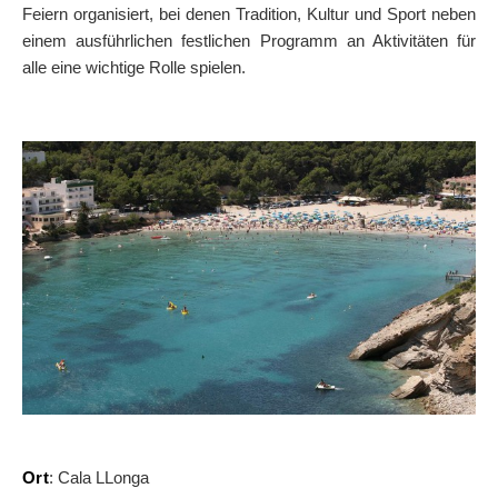
Feiern organisiert, bei denen Tradition, Kultur und Sport neben
AUF DIE KARTE
einem ausführlichen festlichen Programm an Aktivitäten für
Kommen Sie immer an Ihrem Ziel an
alle eine wichtige Rolle spielen.
Ort
: Cala LLonga