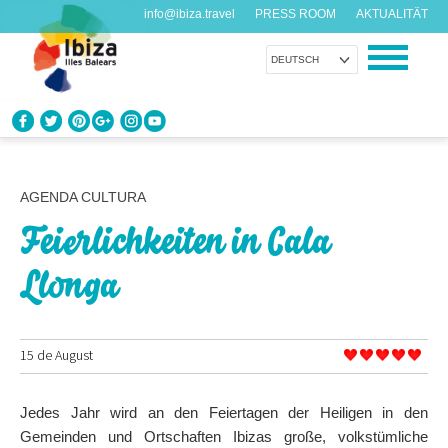
info@ibiza.travel
PRESS ROOM
AKTUALITÄT
DEUTSCH
ENTDECKEN SIE IBIZA
Was weißt du über die Insel?
AGENDA CULTURA
Feierlichkeiten in Cala
GENIESSEN SIE IBIZA
Vorschläge für jeden Geschmack
Llonga
AGENDA
Jeden Tag etwas Neues
15 de August
ORGANISIEREN SIE IHRE REISE
Jedes Jahr wird an den Feiertagen der Heiligen in den
Praktische Daten
Gemeinden und Ortschaften Ibizas große, volkstümliche