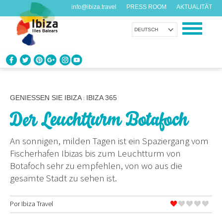
info@ibiza.travel
PRESS ROOM
AKTUALITÄT
DEUTSCH
ENTDECKEN SIE IBIZA
Was weißt du über die Insel?
GENIESSEN SIE IBIZA
IBIZA 365
:
Der Leuchtturm Botafoch
GENIESSEN SIE IBIZA
Vorschläge für jeden Geschmack
An sonnigen, milden Tagen ist ein Spaziergang vom
Fischerhafen Ibizas bis zum Leuchtturm von
AGENDA
Botafoch sehr zu empfehlen, von wo aus die
Jeden Tag etwas Neues
gesamte Stadt zu sehen ist.
ORGANISIEREN SIE IHRE REISE
Por
Ibiza Travel
Praktische Daten