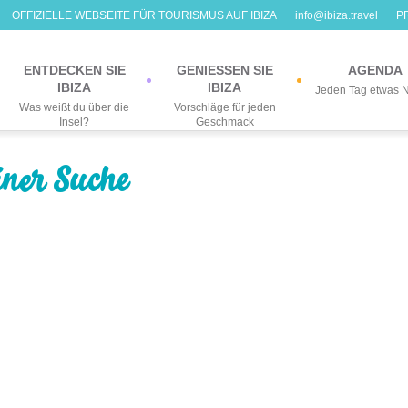
OFFIZIELLE WEBSEITE FÜR TOURISMUS AUF IBIZA
info@ibiza.travel
P
ENTDECKEN SIE
GENIESSEN SIE
AGENDA
IBIZA
IBIZA
Jeden Tag etwas 
Was weißt du über die
Vorschläge für jeden
Insel?
Geschmack
iner Suche