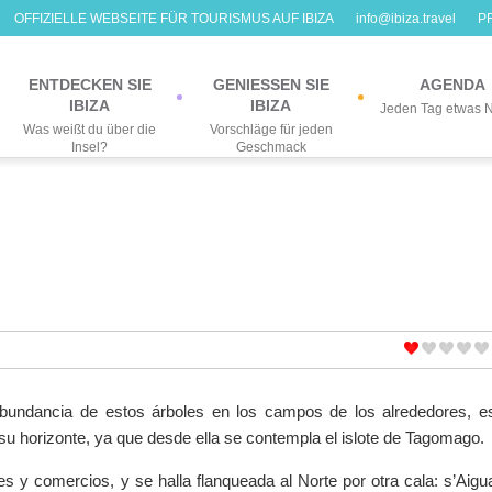
OFFIZIELLE WEBSEITE FÜR TOURISMUS AUF IBIZA
info@ibiza.travel
P
ENTDECKEN SIE
GENIESSEN SIE
AGENDA
IBIZA
IBIZA
Jeden Tag etwas 
Was weißt du über die
Vorschläge für jeden
Insel?
Geschmack
abundancia de estos árboles en los campos de los alrededores, e
su horizonte, ya que desde ella se contempla el islote de Tagomago.
s y comercios, y se halla flanqueada al Norte por otra cala: s’Aigu