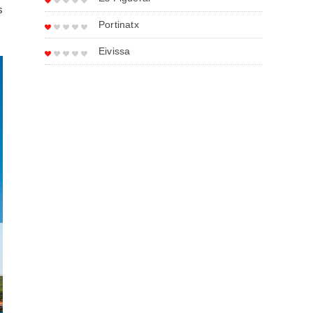
s
Portinatx
Eivissa