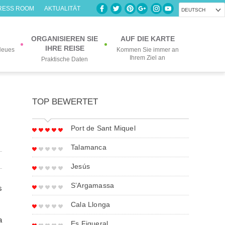
RESS ROOM
AKTUALITÄT
DEUTSCH
ORGANISIEREN SIE
AUF DIE KARTE
IHRE REISE
Neues
Kommen Sie immer an
Ihrem Ziel an
Praktische Daten
TOP BEWERTET
Port de Sant Miquel
Talamanca
Jesús
S’Argamassa
s
Cala Llonga
a
Es Figueral