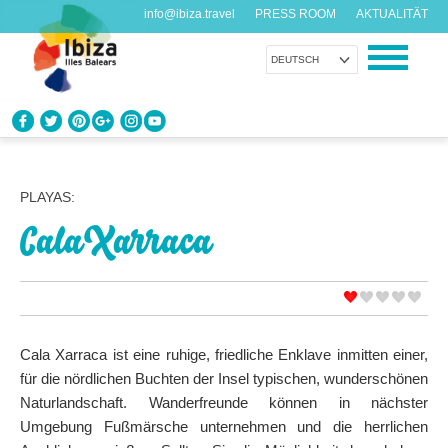
info@ibiza.travel
PRESS ROOM
AKTUALITÄT
DEUTSCH
ENTDECKEN SIE IBIZA
Was weißt du über die Insel?
PLAYAS:
Cala Xarraca
GENIESSEN SIE IBIZA
Vorschläge für jeden Geschmack
AGENDA
Jeden Tag etwas Neues
Cala Xarraca ist eine ruhige, friedliche Enklave inmitten einer,
für die nördlichen Buchten der Insel typischen, wunderschönen
ORGANISIEREN SIE IHRE REISE
Naturlandschaft. Wanderfreunde können in nächster
Praktische Daten
Umgebung Fußmärsche unternehmen und die herrlichen